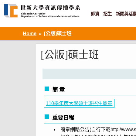
Skip
to
content
師資
招生
新聞與活
資訊設計 ‧ 知識加值 ‧ 網路傳播
Home
[公版]碩士班
[公版]碩士班
簡 章
110學年度大學碩士班招生簡章
重要日程
簡章網路公告(自行下載http://ww