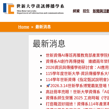
Skip
to
content
師資
招生
新聞與活
資訊設計 ‧ 知識加值 ‧ 網路傳播
Home
最新消息
最新消息
世新資傳AI專班再獲教育部產業學院
資傳系AI創作再傳捷報 連續兩年榮
2026資訊與傳播學術研討會：AI
115學年度世新大學-資訊傳播學系
114學年世新資傳《指定甄試說明會
2026.3.14世新學系博覽霸氣登場
高註冊率亮眼！世新大學資傳系「A
資傳系師生榮獲 2025 工商時報《
打造職涯好錢途！資傳系114年產