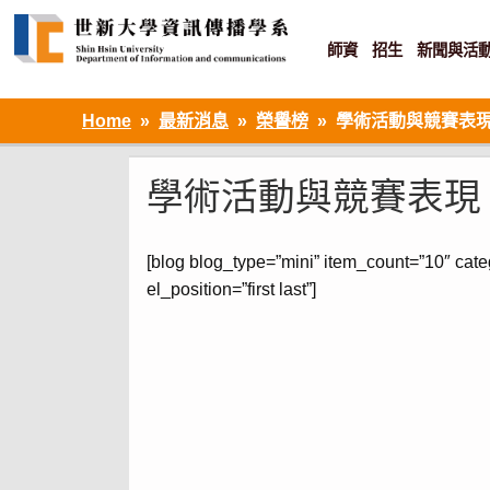
Skip
to
content
師資
招生
新聞與活
資訊設計 ‧ 知識加值 ‧ 網路傳播
Home
最新消息
榮譽榜
學術活動與競賽表
學術活動與競賽表現
[blog blog_type=”mini” item_count=”10″ cate
el_position=”first last”]