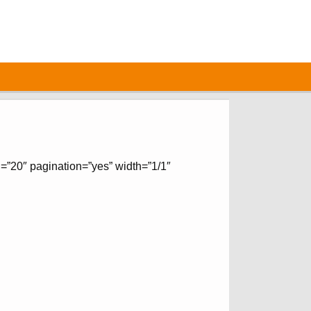
=”20″ pagination=”yes” width=”1/1″