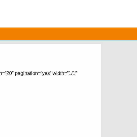
h=”20″ pagination=”yes” width=”1/1″