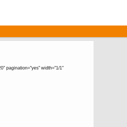
20″ pagination=”yes” width=”1/1″