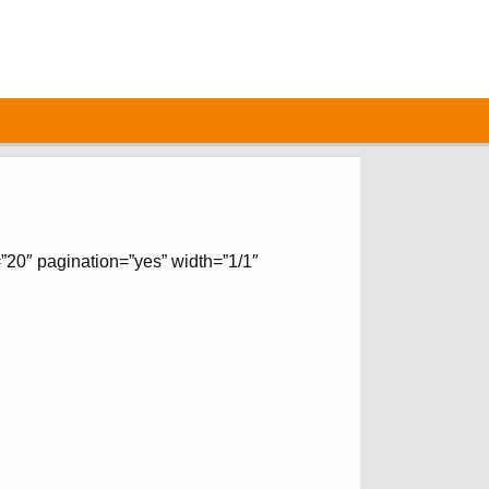
”20″ pagination=”yes” width=”1/1″