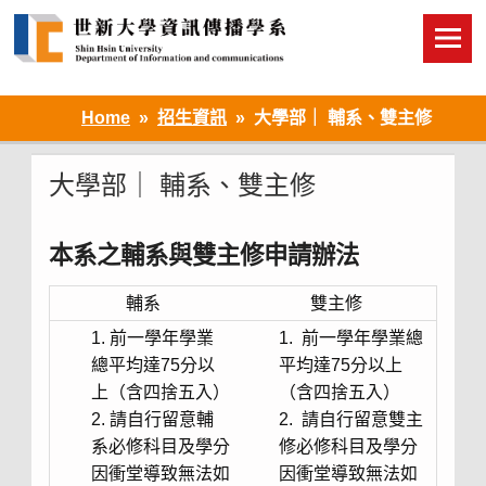
Skip
to
content
Home
招生資訊
大學部｜ 輔系、雙主修
大學部｜ 輔系、雙主修
本系之輔系與雙主修申請辦法
輔系
雙主修
前一學年學業
前一學年學業總
總平均達75分以
平均達75分以上
上（含四捨五入）
（含四捨五入）
請自行留意輔
請自行留意雙主
系必修科目及學分
修必修科目及學分
因衝堂導致無法如
因衝堂導致無法如