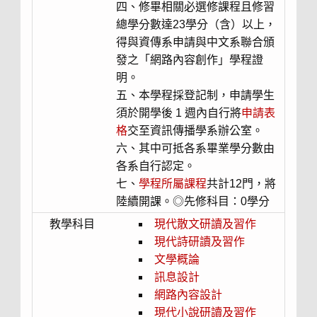
四、修畢相關必選修課程且修習
總學分數達23學分（含）以上，
得與資傳系申請與中文系聯合頒
發之「網路內容創作」學程證
明。
五、本學程採登記制，申請學生
須於開學後 1 週內自行將
申請表
格
交至資訊傳播學系辦公室。
六、其中可抵各系畢業學分數由
各系自行認定。
七、
學程所屬課程
共計12門，將
陸續開課。◎先修科目：0學分
教學科目
現代散文研讀及習作
現代詩研讀及習作
文學概論
訊息設計
網路內容設計
現代小說研讀及習作