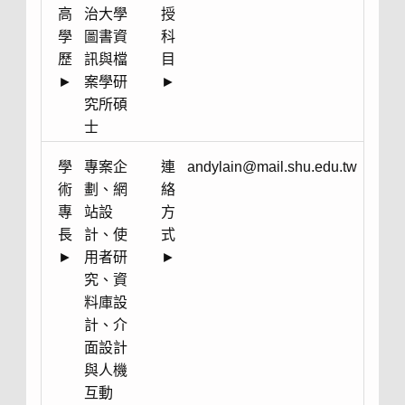
高
治大學
授
學
圖書資
科
歷
訊與檔
目
►
案學研
►
究所碩
士
學
專案企
連
andylain@mail.shu.edu.tw
術
劃、網
絡
專
站設
方
長
計、使
式
►
用者研
►
究、資
料庫設
計、介
面設計
與人機
互動