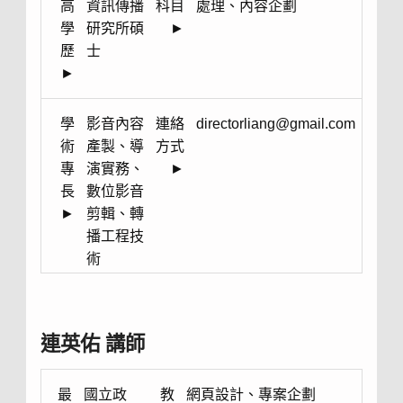
高
資訊傳播
科目
處理、內容企劃
學
研究所碩
►
歷
士
►
學
影音內容
連絡
directorliang@gmail.com
術
產製、導
方式
專
演實務、
►
長
數位影音
►
剪輯、轉
播工程技
術
連英佑 講師
最
國立政
教
網頁設計、專案企劃