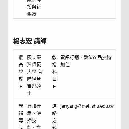
播與新
媒體
楊志宏 講師
最
國立臺
教
資訊行銷、數位產品技術
高
灣師範
授
加值
學
大學 高
科
歷
階經營
目
►
管理碩
►
士
學
資訊行
連
jerryang@mail.shu.edu.tw
術
銷、傳
絡
專
播技
方
長
能、資
式