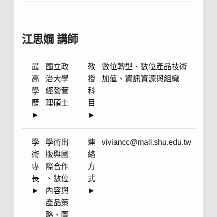
江思嫺 講師
最
國立政
教
數位轉型、數位產品技術
高
治大學
授
加值、資訊資源與組織
學
經營管
科
歷
理碩士
目
►
►
學
學術出
連
viviancc@mail.shu.edu.tw
術
版與國
絡
專
際合作
方
長
、數位
式
►
內容與
►
產品策
略、圖