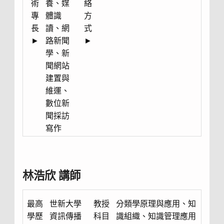
術
養、媒
絡
專
體識
方
長
讀、網
式
►
路新聞
►
學、新
聞網站
建置與
維運、
數位新
聞採訪
寫作
林浩欣 講師
最高
世新大學
教授
分類學原理與應用、知
學歷
資訊傳播
科目
識組織、知識管理應用