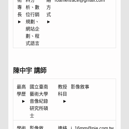
術
料分
絡
roamertrace@gmail.com
專
析、數
方
長
位行銷
式
►
規劃、
►
網站企
劃、程
式語言
陳中宇 講師
最高
國立臺南
教授
影像敘事
學歷
藝術大學
科目
►
音像紀錄
►
研究所碩
士
學術
影像敘
連絡
j_16mm@pie.com.tw