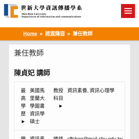
Skip
to
content
Home
師資陣容
兼任教師
兼任教師
陳貞妃 講師
最
美國馬
教授
資訊素養, 資訊心理學
高
里蘭大
科目
學
學圖書
►
歷
資訊學
►
碩士
學
資訊素
連絡
cffchen@mail.shu.edu.tw