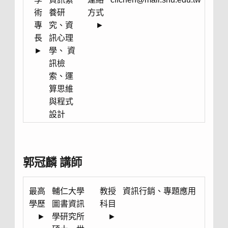
術
養研
方式
專
究、資
►
長
訊心理
►
學、 資
訊檢
索、運
算思維
與程式
設計
郭冠麟 講師
最高
輔仁大學
教授
資訊行銷、專題應用
學歷
圖書資訊
科目
►
學研究所
►