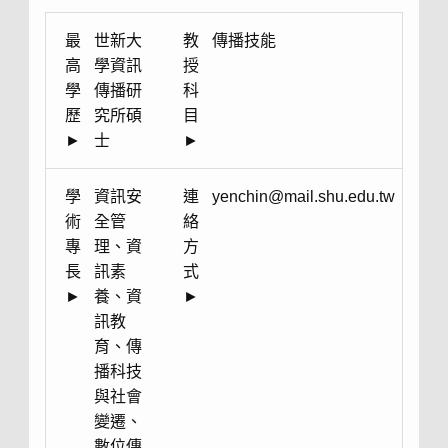
最
世新大
教
傳播技能
高
學資訊
授
學
傳播研
科
歷
究所碩
目
►
士
►
學
資訊安
連
yenchin@mail.shu.edu.tw
術
全管
絡
專
理、資
方
長
訊素
式
►
養、資
►
訊教
育、傳
播科技
與社會
變遷、
數位傳