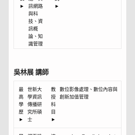
►
訊網路
►
與科
技、資
訊概
論、知
識管理
吳林展 講師
最
世新大
教
數位影像處理、數位內容與
高
學資訊
授
創新加值管理
學
傳播研
科
歷
究所碩
目
►
士
►