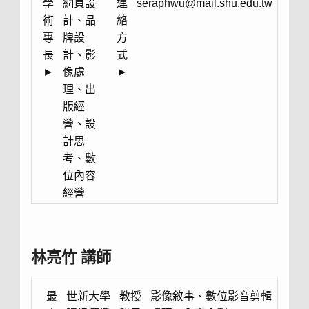
學
網頁設
連
seraphwu@mail.shu.edu.tw
術
計、品
絡
專
牌設
方
長
計、影
式
►
像處
►
理、出
版經
營、設
計思
考、數
位內容
經營
林亮竹 講師
最
世新大學
教授
影像敘事、數位影音剪輯