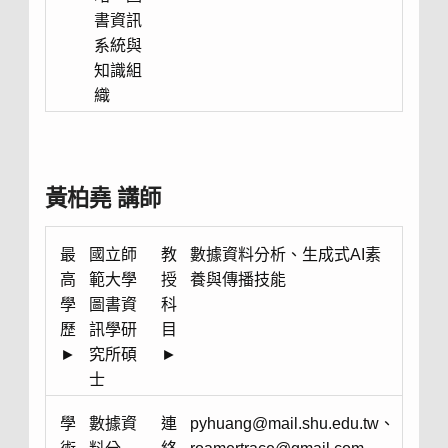
書資訊
系統與
知識組
織
黃柏堯 講師
最
國立師
教
數據資料分析、生成式AI素
高
範大學
授
養與傳播技能
學
圖書資
科
歷
訊學研
目
►
究所碩
►
士
學
數據資
連
pyhuang@mail.shu.edu.tw、