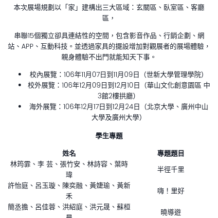
本次展場規劃以「家」建構出三大區域：玄關區、臥室區、客廳
區，
串聯15個獨立卻具連結性的空間，包含影音作品、行銷企劃、網
站、APP、互動科技。並透過家具的擺設增加對觀展者的展場體驗，
親身體驗不出門就能知天下事。
校內展覽：106年11月07日到11月09日（世新大學管理學院）
校外展覽：106年12月09日到12月10日（華山文化創意園區 中
3館2樓拱廳）
海外展覽：106年12月17日到12月24日（北京大學、廣州中山
大學及廣州大學）
學生專題
姓名
專題題目
林筠霏、李 芸、張竹安、林詩容、葉時
半徑千里
瑋
許怡庭、呂玉璇、陳奕融、黃婕瑜、黃新
嗨！里好
禾
簡丞擔、呂佳蓉、洪紹庭、洪元晟、蘇桓
曉導遊
晨