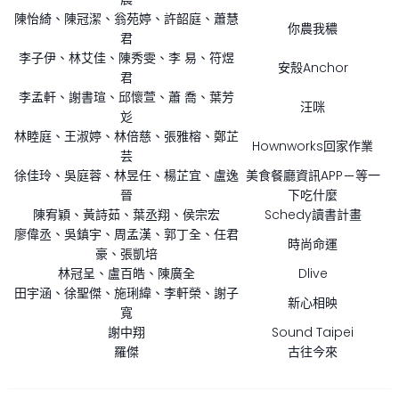
陳怡綺、陳冠潔、翁苑婷、許韶庭、蕭慧
你農我穠
君
李子伊、林艾佳、陳秀雯、李 易、符煜
安殼Anchor
君
李孟軒、謝書瑄、邱懷萱、蕭 喬、葉芳
汪咪
彣
林睦庭、王淑婷、林倍慈、張雅榕、鄭芷
Hownworks回家作業
芸
徐佳玲、吳庭蓉、林昱任、楊芷宜、盧逸
美食餐廳資訊APP－等一
晉
下吃什麼
陳宥穎、黃詩茹、葉丞翔、侯宗宏
Schedy讀書計畫
廖偉丞、吳鎮宇、周孟漢、郭丁全、任君
時尚命運
豪、張凱培
林冠呈、盧百皓、陳廣全
Dlive
田宇涵、徐聖傑、施琍緯、李軒榮、謝子
新心相映
寬
謝中翔
Sound Taipei
羅傑
古往今來