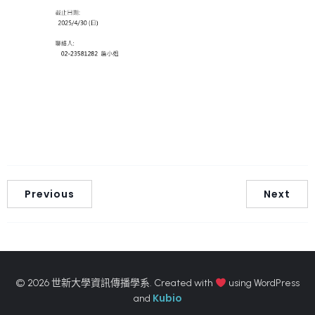
Previous
Next
© 2026 世新大學資訊傳播學系. Created with
using WordPress
Kubio
and