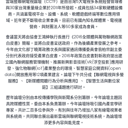
雲端暨聯網電視論壇（CCTF）是由台灣5大電視多系統經營管理者
與30家台灣重量級企業於2011年所發起。成員包括34家軟硬體設備
商，共涵蓋電視平台、設備、系統、軟體遊戲終端等數位應用領
域。近年更不斷吸收企業會員，目前已有國內知名媒體業、電視運
營商、與財團法人等60多家成為會員。
會議當天將由協會王鴻紳執行長進行《2016全媒體與萬物聯網政策
白皮書》簡報，並將白皮書呈送政府，作為後續產業發展之參考。
今年由文化部丁曉菁政務次長與國家通訊傳播委員會翁柏宗副主委
分別代表政府接受產業白皮書。2016年政策白皮書對新政府提出建
立國內聯網服務管理機制、推展新興影音技術(VR/浮空投影)應用研
發、強化物聯網(IoT)產業整合的環境、智慧家庭公開資料(open
data)開放應用等12項產業建言。論壇下午共分成【聯網電視與多螢
服務】、【新媒體閱聽行為分析與應用】、【智慧生活與數位家
庭】三組議題進行研討。
歷年論壇分別由本校傳播學院與新聞系分別籌辦，今年論壇主題因
具跨媒體性質，委由本系負責籌辦。今年論壇除吸引國內產官學研
專家，共計二百多位參與外，有別與往年乃增加八家有線電視業者
與系統商，共同聯合展出最新雲端與聯網電視技術系統，為論壇增
添更多內容與能見度。