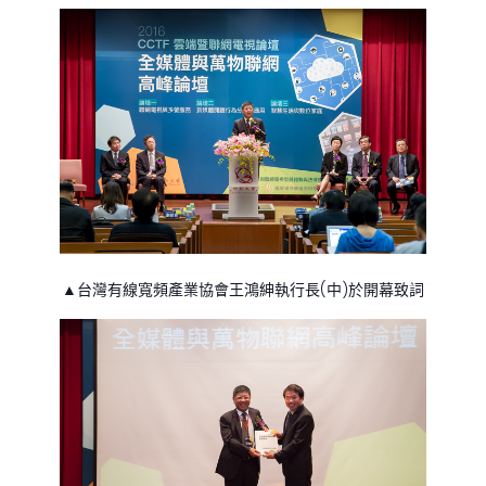
▲台灣有線寬頻產業協會王鴻紳執行長(中)於開幕致詞