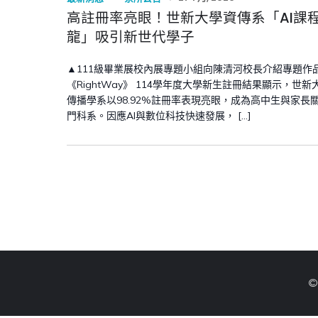
高註冊率亮眼！世新大學資傳系「AI課
龍」吸引新世代學子
▲111級畢業展校內展專題小組向陳清河校長介紹專題作
《RightWay》 114學年度大學新生註冊結果顯示，世新
傳播學系以98.92%註冊率表現亮眼，成為高中生與家長
門科系。因應AI與數位科技快速發展， […]
©