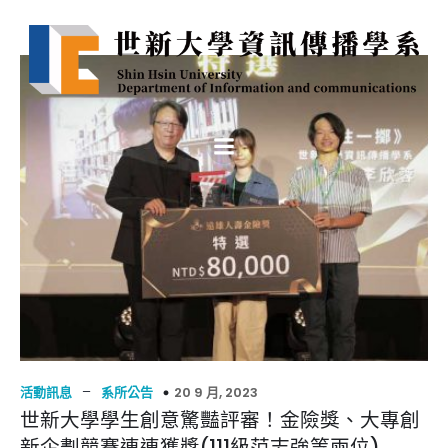
–
20 9 月, 2023
活動訊息
系所公告
世新大學學生創意驚豔評審！金險獎、大專創
新企劃競賽連連獲獎(111級范志強等兩位)