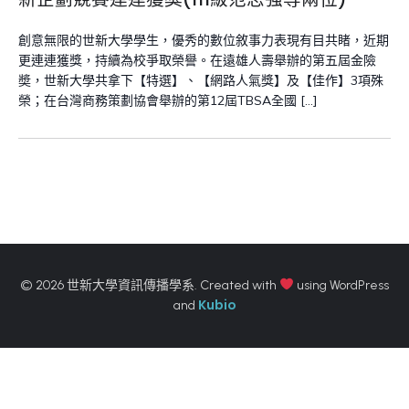
創意無限的世新大學學生，優秀的數位敘事力表現有目共睹，近期
更連連獲獎，持續為校爭取榮譽。在遠雄人壽舉辦的第五屆金險
奬，世新大學共拿下【特選】、【網路人氣獎】及【佳作】3項殊
榮；在台灣商務策劃協會舉辦的第12屆TBSA全國 […]
© 2026 世新大學資訊傳播學系. Created with
using WordPress
Kubio
and