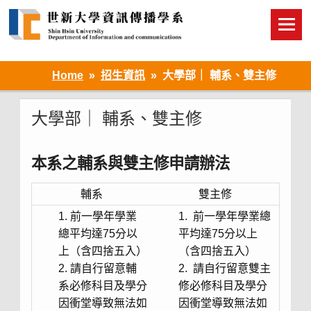
Skip
to
content
Home
招生資訊
大學部｜ 輔系、雙主修
大學部｜ 輔系、雙主修
本系之輔系與雙主修申請辦法
輔系
雙主修
前一學年學業
前一學年學業總
總平均達75分以
平均達75分以上
上（含四捨五入）
（含四捨五入）
請自行留意輔
請自行留意雙主
系必修科目及學分
修必修科目及學分
因衝堂導致無法如
因衝堂導致無法如