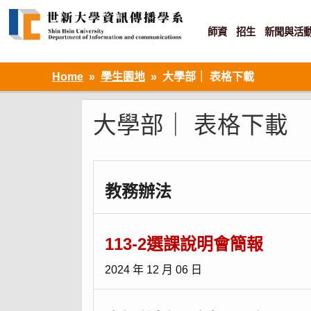
Skip
to
content
師資
招生
新聞與活
資訊設計 ‧ 知識加值 ‧ 網路傳播
Home
學生園地
大學部｜ 表格下載
大學部｜ 表格下載
教務辦法
113-2選課說明會簡報
2024 年 12 月 06 日