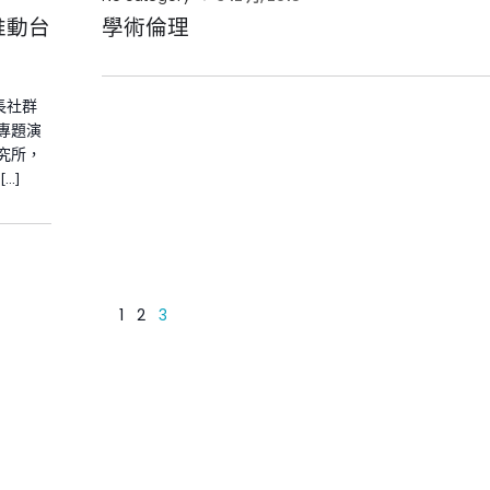
推動台
學術倫理
長社群
專題演
究所，
…]
1
2
3