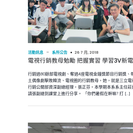
–
26 7 月, 2018
活動訊息
系所公告
電視行銷教母勉勵 把握實習 學習3V新
行銷過80餘部電視劇、奪過4座電視金鐘獎節目行銷獎、
土偶像劇擊敗韓流、電視圈的行銷教母，她，就是三立電
行銷公關部資深副總經理，張正芬。本學期本系系主任莊
請張副總到課堂上進行分享。 「你們暑假在幹嘛? 打 […]