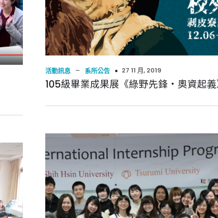
–
27 11 月, 2019
活動訊息
系所公告
105級畢業成果展《綠野先鋒・奧資起義