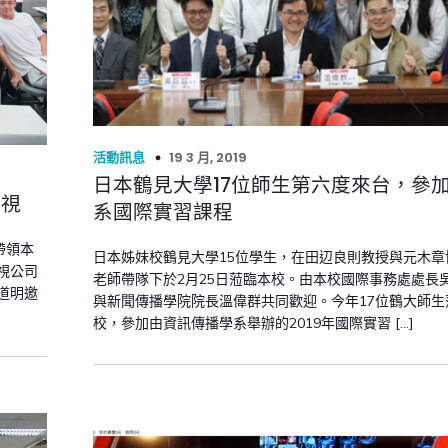
19 3 月, 2019
活動訊息
日本鶴見大學17位師生第六度來台，參
電視
系國際實習課程
帶領本
日本姊妹校鶴見大學15位學生，在田辺良則教授與元木章
視公司
老師帶隊下於2月25日蒞臨本校。由本校國際事務處處長
道明邀
與新聞傳播學院院長溫偉群共同歡迎。今年17位鶴大師生
校，參加由資訊傳播學系舉辦的2019年國際實習 […]