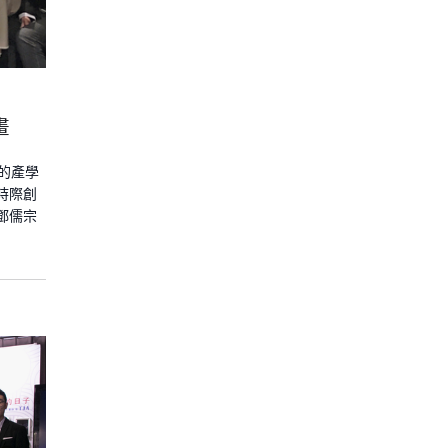
畫
的產學
時際創
鄧儒宗