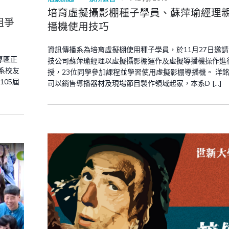
培育虛擬攝影棚種子學員、蘇萍瑜經理
組爭
播機使用技巧
資訊傳播系為培育虛擬棚使用種子學員，於11月27日邀
專區正
技公司蘇萍瑜經理以虛擬攝影棚運作及虛擬導播機操作進
系校友
授，23位同學參加課程並學習使用虛擬影棚導播機。 洋
05屆
司以銷售導播器材及現場節目製作領域起家，本系D […]