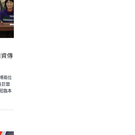
加資傳
博兩位
吳巨盟
蒞臨本