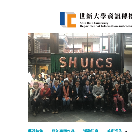
–
–
–
優質特色
歷年專題作品
活動訊息
系所公告