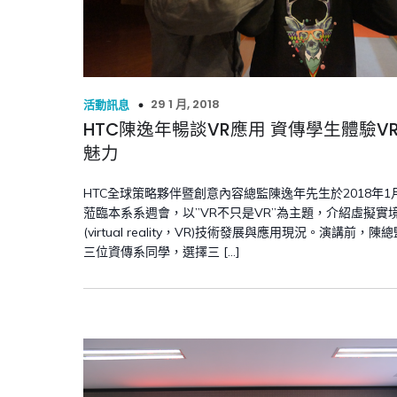
29 1 月, 2018
活動訊息
HTC陳逸年暢談VR應用 資傳學生體驗V
魅力
HTC全球策略夥伴暨創意內容總監陳逸年先生於2018年1
蒞臨本系系週會，以”VR不只是VR”為主題，介紹虛擬實
(virtual reality，VR)技術發展與應用現況。演講前，陳
三位資傳系同學，選擇三 […]