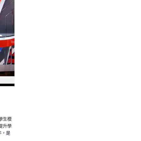
學生模
提升學
年，是