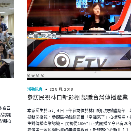
22 5 月, 2018
活動訊息
參訪民視林口新影棚 認識台灣傳播產業
本系四
本系師生於５月９日下午參訪位於林口的民視媒體總部。
括認識
擬新聞播報、參觀民視戲劇節目「幸福來了」拍攝現場，
影棚拍
生對傳播產業認識。 民視從1997年正式開播至今已有20
臺灣第一家民間出資的無線電視台。新總部位於新北 […]