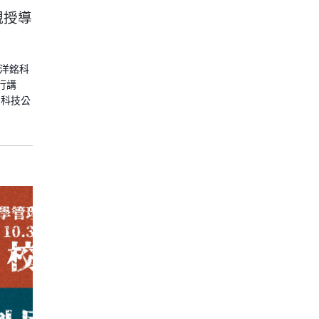
親授導
請洋銘科
行講
銘科技公