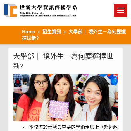
Skip
to
content
Home
招生資訊
大學部｜ 境外生－為何要選
擇世新?
大學部｜ 境外生－為何要選擇世
新?
本校位於台灣最重要的學術走廊上（鄰近政