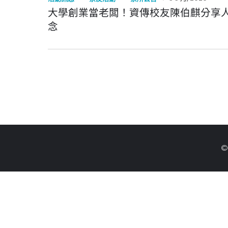
大學創業當老闆！資傳校友陳伯麒分享
念
©