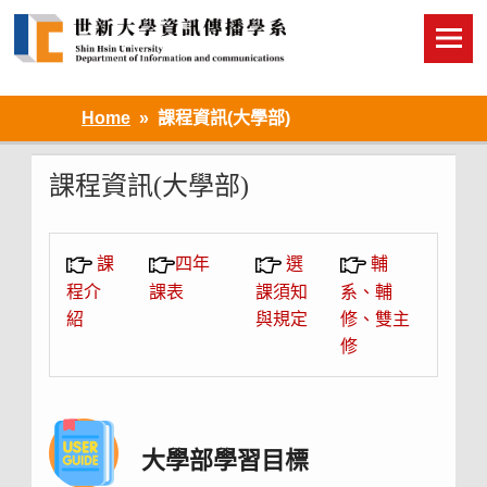
Skip
to
content
Home
課程資訊(大學部)
課程資訊(大學部)
課
四年
選
輔
程介
課表
課須知
系、輔
紹
與規定
修、雙主
修
大學部學習目標